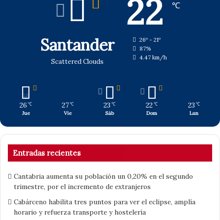
22
℃
Santander
26º - 21º
87%
4.47 km/h
Scattered Clouds
26
27
23
22
23
℃
℃
℃
℃
℃
Jue
Vie
Sáb
Dom
Lun
Entradas recientes
Cantabria aumenta su población un 0,20% en el segundo
trimestre, por el incremento de extranjeros
Cabárceno habilita tres puntos para ver el eclipse, amplía
horario y refuerza transporte y hostelería