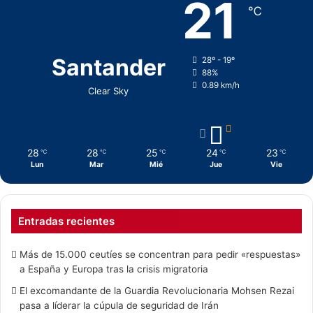
21
℃
Santander
28º - 19º
88%
0.89 km/h
Clear Sky
28
28
25
24
23
℃
℃
℃
℃
℃
Lun
Mar
Mié
Jue
Vie
Entradas recientes
Más de 15.000 ceutíes se concentran para pedir «respuestas»
a España y Europa tras la crisis migratoria
El excomandante de la Guardia Revolucionaria Mohsen Rezai
pasa a líderar la cúpula de seguridad de Irán