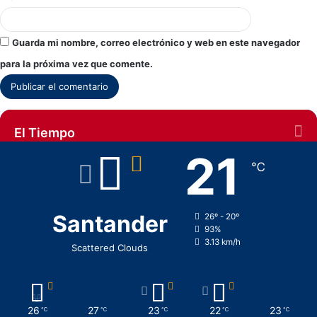
Guarda mi nombre, correo electrónico y web en este navegador
para la próxima vez que comente.
El Tiempo
21
℃
Santander
26º - 20º
93%
3.13 km/h
Scattered Clouds
26
27
23
22
23
℃
℃
℃
℃
℃