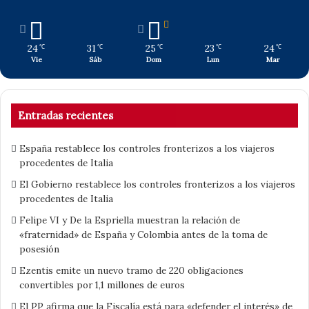
24
31
25
23
24
℃
℃
℃
℃
℃
Vie
Sáb
Dom
Lun
Mar
Entradas recientes
España restablece los controles fronterizos a los viajeros
procedentes de Italia
El Gobierno restablece los controles fronterizos a los viajeros
procedentes de Italia
Felipe VI y De la Espriella muestran la relación de
«fraternidad» de España y Colombia antes de la toma de
posesión
Ezentis emite un nuevo tramo de 220 obligaciones
convertibles por 1,1 millones de euros
El PP afirma que la Fiscalía está para «defender el interés» de