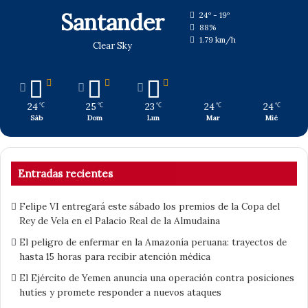
Santander
24º - 19º
88%
1.79 km/h
Clear Sky
24
25
23
24
24
℃
℃
℃
℃
℃
Sáb
Dom
Lun
Mar
Mié
Entradas recientes
Felipe VI entregará este sábado los premios de la Copa del
Rey de Vela en el Palacio Real de la Almudaina
El peligro de enfermar en la Amazonía peruana: trayectos de
hasta 15 horas para recibir atención médica
El Ejército de Yemen anuncia una operación contra posiciones
hutíes y promete responder a nuevos ataques