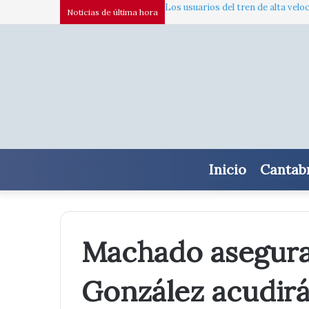
Los usuarios del tren de alta velo
Noticias de última hora
Inicio
Cantab
Machado asegur
González acudirá