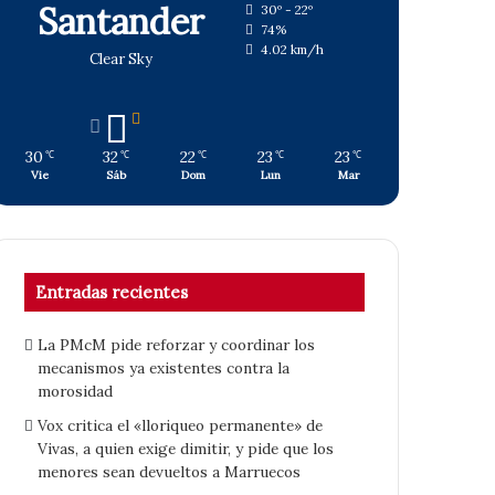
Santander
30º - 22º
74%
4.02 km/h
Clear Sky
30
32
22
23
23
℃
℃
℃
℃
℃
Vie
Sáb
Dom
Lun
Mar
Entradas recientes
La PMcM pide reforzar y coordinar los
mecanismos ya existentes contra la
morosidad
Vox critica el «lloriqueo permanente» de
Vivas, a quien exige dimitir, y pide que los
menores sean devueltos a Marruecos