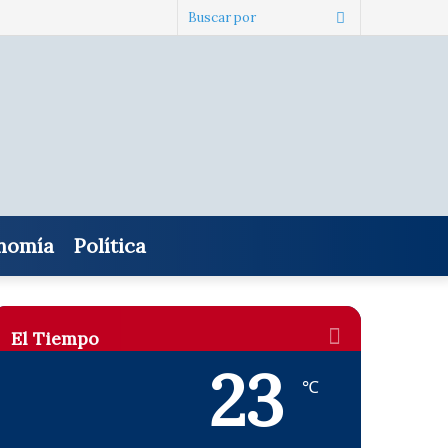
Buscar
por
nomía
Política
El Tiempo
23
℃