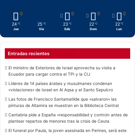
24
25
23
22
22
℃
℃
℃
℃
℃
Jue
Vie
Sáb
Dom
Lun
Entradas recientes
El ministro de Exteriores de Israel aprovecha su visita a
Ecuador para cargar contra el TPI y la CIJ
Líderes de 14 países árabes y musulmanes condenan
«violaciones» de Israel en Al Aqsa y el Santo Sepulcro
Las fotos de Francisco Santamatilde que «salvaron» las
pinturas de Altamira se muestran en la Biblioteca Central
Cantabria pide a España «responsabilidad y control» antes de
plantear repartos de menores tras la crisis de Ceuta
El funeral por Paula, la joven asesinada en Perines, será este