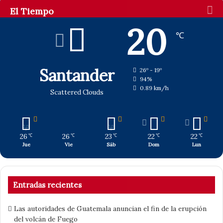
El Tiempo
20
℃
Santander
26º - 19º
94%
0.89 km/h
Scattered Clouds
26
26
23
22
22
℃
℃
℃
℃
℃
Jue
Vie
Sáb
Dom
Lun
Entradas recientes
Las autoridades de Guatemala anuncian el fin de la erupción
del volcán de Fuego