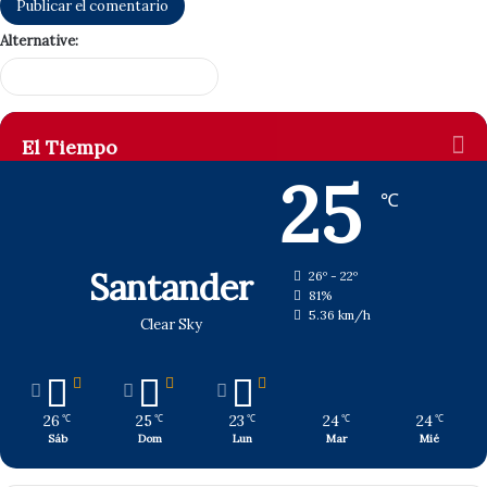
Alternative:
El Tiempo
25
℃
Santander
26º - 22º
81%
5.36 km/h
Clear Sky
26
25
23
24
24
℃
℃
℃
℃
℃
Sáb
Dom
Lun
Mar
Mié