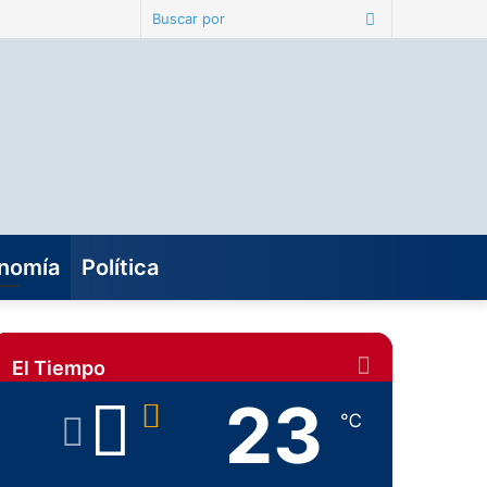
Buscar
por
nomía
Política
El Tiempo
23
℃