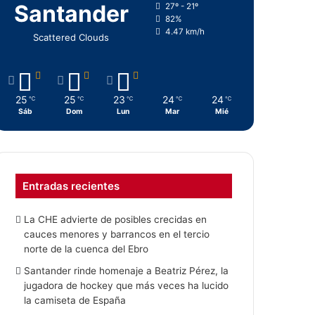
Santander
27º - 21º
82%
4.47 km/h
Scattered Clouds
25
25
23
24
24
℃
℃
℃
℃
℃
Sáb
Dom
Lun
Mar
Mié
Entradas recientes
La CHE advierte de posibles crecidas en
cauces menores y barrancos en el tercio
norte de la cuenca del Ebro
Santander rinde homenaje a Beatriz Pérez, la
jugadora de hockey que más veces ha lucido
la camiseta de España