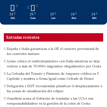
24
25
23
24
24
℃
℃
℃
℃
℃
Sáb
Dom
Lun
Mar
Mié
Entradas recientes
España e Italia garantizan a la UE el carácter provisional de
los controles mutuos
Ayuso critica el «enfrentamiento» con Italia mientras se deja
«entrar a más de 70.000» migrantes «ilegalmente» por Ceuta
La Cofradía del Tomate y Pimiento de Ampuero celebra su V
Capítulo y nombra a Gema Igual como Cofrade de Honor
Delegación y DGT recomiendan planificar el desplazamiento a
las zonas de visualización del eclipse
Guardiola acusa al Gobierno de trasladar a las CCAA sus
«responsabilidades» en la gestión de la crisis de Ceuta