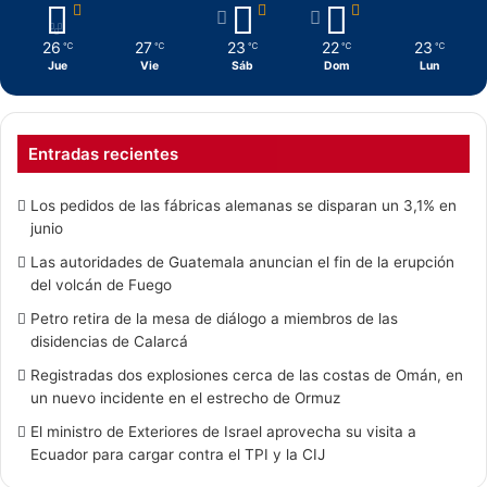
26
27
23
22
23
℃
℃
℃
℃
℃
Jue
Vie
Sáb
Dom
Lun
Entradas recientes
Los pedidos de las fábricas alemanas se disparan un 3,1% en
junio
Las autoridades de Guatemala anuncian el fin de la erupción
del volcán de Fuego
Petro retira de la mesa de diálogo a miembros de las
disidencias de Calarcá
Registradas dos explosiones cerca de las costas de Omán, en
un nuevo incidente en el estrecho de Ormuz
El ministro de Exteriores de Israel aprovecha su visita a
Ecuador para cargar contra el TPI y la CIJ