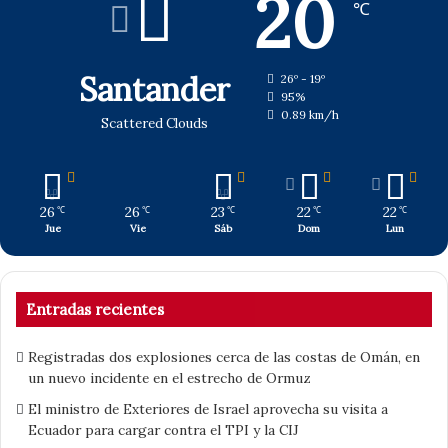
20
℃
Santander
26º - 19º
95%
0.89 km/h
Scattered Clouds
26
26
23
22
22
℃
℃
℃
℃
℃
Jue
Vie
Sáb
Dom
Lun
Entradas recientes
Registradas dos explosiones cerca de las costas de Omán, en
un nuevo incidente en el estrecho de Ormuz
El ministro de Exteriores de Israel aprovecha su visita a
Ecuador para cargar contra el TPI y la CIJ