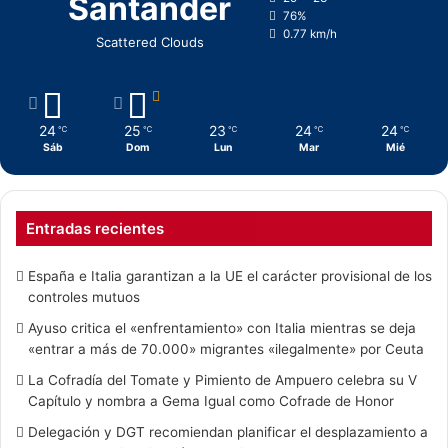
Santander
76%
0.77 km/h
Scattered Clouds
24
25
23
24
24
℃
℃
℃
℃
℃
Sáb
Dom
Lun
Mar
Mié
Entradas recientes
España e Italia garantizan a la UE el carácter provisional de los
controles mutuos
Ayuso critica el «enfrentamiento» con Italia mientras se deja
«entrar a más de 70.000» migrantes «ilegalmente» por Ceuta
La Cofradía del Tomate y Pimiento de Ampuero celebra su V
Capítulo y nombra a Gema Igual como Cofrade de Honor
Delegación y DGT recomiendan planificar el desplazamiento a