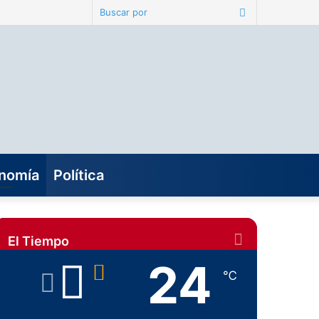
Buscar
por
nomía
Política
El Tiempo
24
℃