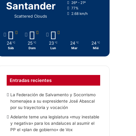
Santander
26º - 21º
77%
2.68 km/h
Scattered Clouds
24
25
23
24
24
℃
℃
℃
℃
℃
Sáb
Dom
Lun
Mar
Mié
Entradas recientes
La Federación de Salvamento y Socorrismo
homenajea a su expresidente José Abascal
por su trayectoria y vocación
Adelante teme una legislatura «muy inestable
y negativa» para los andaluces al asumir el
PP el «plan de gobierno» de Vox