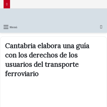
El BOE publica la orden con los controles fronterizos a los
viajeros procedentes de Italia
B
Menú
p
Cantabria elabora una guía
con los derechos de los
usuarios del transporte
ferroviario