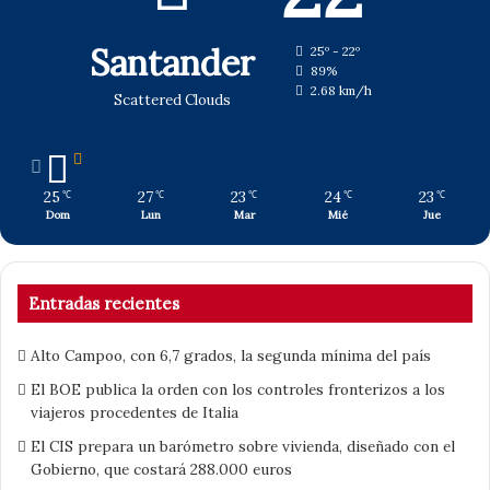
Santander
25º - 22º
89%
2.68 km/h
Scattered Clouds
25
27
23
24
23
℃
℃
℃
℃
℃
Dom
Lun
Mar
Mié
Jue
Entradas recientes
Alto Campoo, con 6,7 grados, la segunda mínima del país
El BOE publica la orden con los controles fronterizos a los
viajeros procedentes de Italia
El CIS prepara un barómetro sobre vivienda, diseñado con el
Gobierno, que costará 288.000 euros