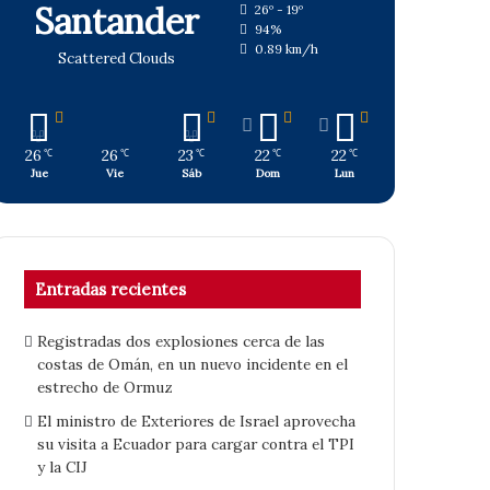
Santander
26º - 19º
94%
0.89 km/h
Scattered Clouds
26
26
23
22
22
℃
℃
℃
℃
℃
Jue
Vie
Sáb
Dom
Lun
Entradas recientes
Registradas dos explosiones cerca de las
costas de Omán, en un nuevo incidente en el
estrecho de Ormuz
El ministro de Exteriores de Israel aprovecha
su visita a Ecuador para cargar contra el TPI
y la CIJ