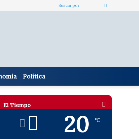
s
Buscar
por
nomía
Política
El Tiempo
20
℃