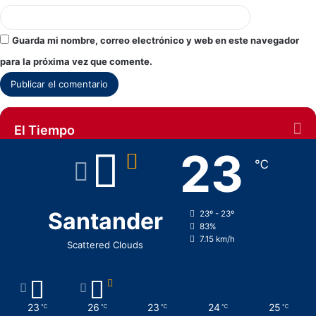
Guarda mi nombre, correo electrónico y web en este navegador
para la próxima vez que comente.
El Tiempo
23
℃
Santander
23º - 23º
83%
7.15 km/h
Scattered Clouds
23
26
23
24
25
℃
℃
℃
℃
℃