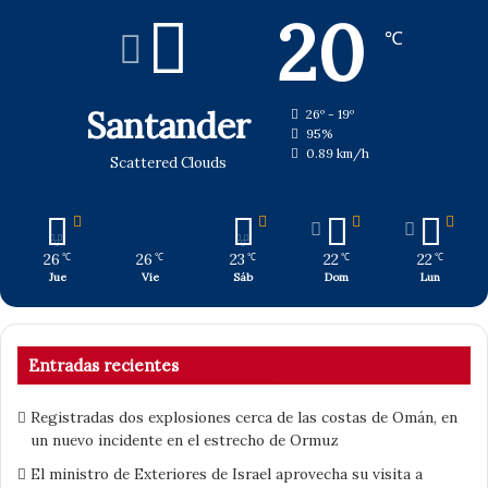
20
℃
Santander
26º - 19º
95%
0.89 km/h
Scattered Clouds
26
26
23
22
22
℃
℃
℃
℃
℃
Jue
Vie
Sáb
Dom
Lun
Entradas recientes
Registradas dos explosiones cerca de las costas de Omán, en
un nuevo incidente en el estrecho de Ormuz
El ministro de Exteriores de Israel aprovecha su visita a