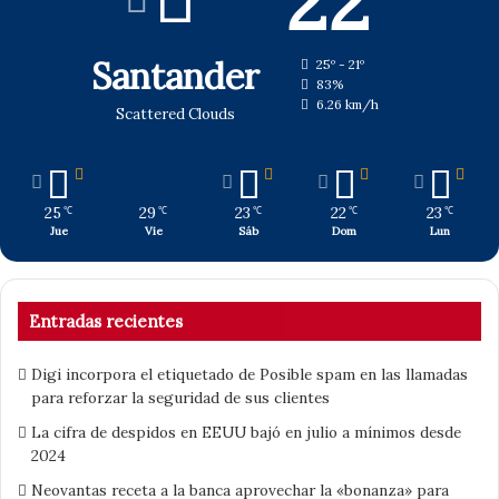
22
Santander
25º - 21º
83%
6.26 km/h
Scattered Clouds
25
29
23
22
23
℃
℃
℃
℃
℃
Jue
Vie
Sáb
Dom
Lun
Entradas recientes
Digi incorpora el etiquetado de Posible spam en las llamadas
para reforzar la seguridad de sus clientes
La cifra de despidos en EEUU bajó en julio a mínimos desde
2024
Neovantas receta a la banca aprovechar la «bonanza» para