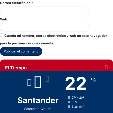
Correo electrónico
*
Web
Guarda mi nombre, correo electrónico y web en este navegador
para la próxima vez que comente.
El Tiempo
22
℃
Santander
27º - 20º
86%
5.36 km/h
Scattered Clouds