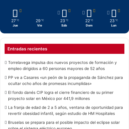
27
29
23
22
23
℃
℃
℃
℃
℃
Jue
Vie
Sáb
Dom
Lun
Entradas recientes
Torrelavega impulsa dos nuevos proyectos de formación y
empleo dirigidos a 60 personas mayores de 52 años
PP ve a Casares «un peón de la propaganda de Sánchez para
ocultar ocho años de promesas incumplidas»
El fondo danés CIP logra el cierre financiero de su primer
proyecto solar en México por 441,9 millones
La franja de edad de 2 a 5 años, ventana de oportunidad para
revertir obesidad infantil, según estudio de HM Hospitales
Bruselas se prepara para el posible impacto del eclipse solar
sobre el sistema eléctrico europeo